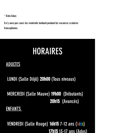
* Kids/Ados:
Il n'y aura pas cours les vendredis tombant pendant les vacances scolaires
francophones.
HORAIRES
ADULTES
LUNDI
(Salle Dôjô)
20h00
(Tous niveaux)
MERCREDI (Salle Mauve)
19
h00
(Débutants)
20h15
(Avancés)
ENFANTS
VENDREDI (Salle Rouge)
16h15
7-12 ans
(
k
i
d
s
)
17h15
13-17 ans
(Ados)