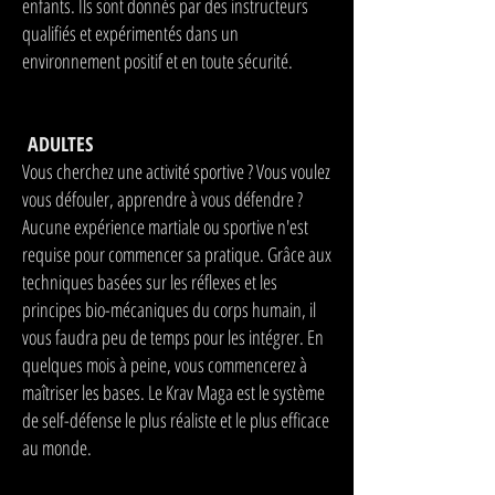
enfants. Ils sont donnés par des instructeurs
qualifiés et expérimentés dans un
environnement positif et en toute sécurité.
ADULTES
Vous cherchez une activité sportive ? Vous voulez
vous défouler, apprendre à vous défendre ?
Aucune expérience martiale ou sportive n'est
requise pour commencer sa pratique. Grâce aux
techniques basées sur les réflexes et les
principes bio-mécaniques du corps humain, il
vous faudra peu de temps pour les intégrer. En
quelques mois à peine, vous commencerez à
maîtriser les bases. Le Krav Maga est le système
de self-défense le plus réaliste et le plus efficace
au monde.