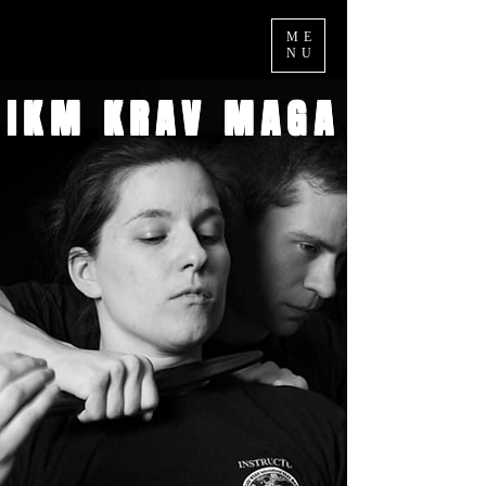
ME
NU
IKM KR
AV MAGA